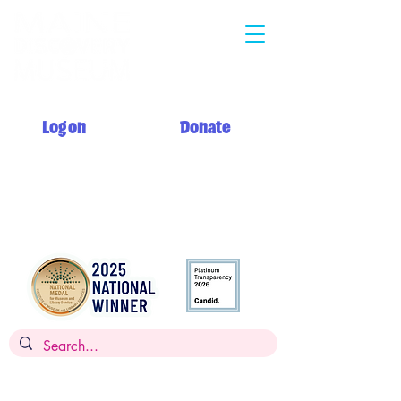
Log on
Donate
Summer hours: Monday 12 PM - 5 PM
Tuesday - Saturday 10 AM - 5 PM
Sunday 12 PM - 5 PM + My Day to Play 10 AM - 12 PM
Admission: $14 per person, children
under 2
FREE,
FREE for members
Museums for All: $5 per person with SNAP EBT card