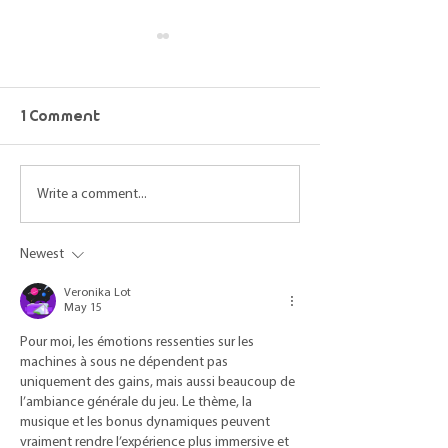
1 Comment
Maine Science
Maine Scienc
Write a comment...
Podcast – episode 57
Podcast - epi
Newest
Veronika Lot
May 15
Pour moi, les émotions ressenties sur les 
machines à sous ne dépendent pas 
uniquement des gains, mais aussi beaucoup de 
l’ambiance générale du jeu. Le thème, la 
musique et les bonus dynamiques peuvent 
vraiment rendre l’expérience plus immersive et 