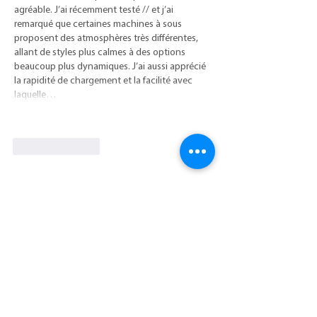
agréable. J’ai récemment testé // et j’ai 
remarqué que certaines machines à sous 
proposent des atmosphères très différentes, 
allant de styles plus calmes à des options 
beaucoup plus dynamiques. J’ai aussi apprécié 
la rapidité de chargement et la facilité avec 
laquelle…
Show More
Like
Reply
Become a Member
Donate
Get in Touch
74 Main Street